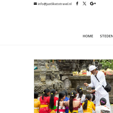
info@justliketotravel.nl
HOME
STEDEN