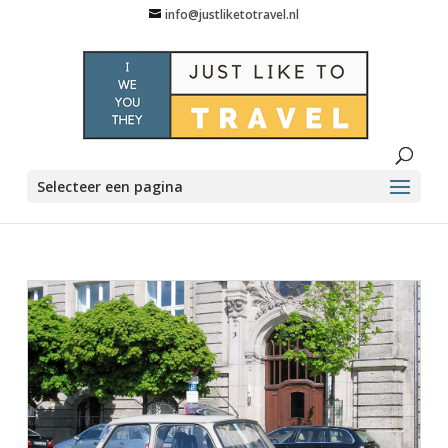
info@justliketotravel.nl
Selecteer een pagina