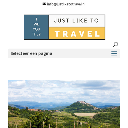
info@justliketotravel.nl
Selecteer een pagina