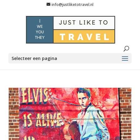
info@justliketotravel.nl
Selecteer een pagina