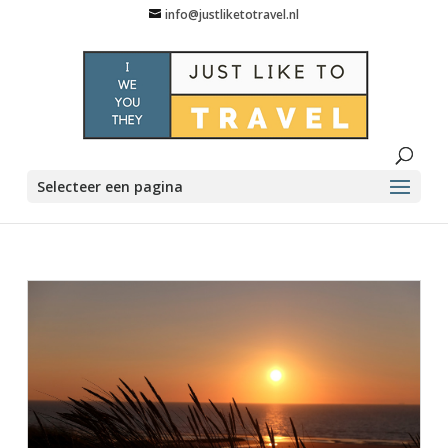
info@justliketotravel.nl
Selecteer een pagina