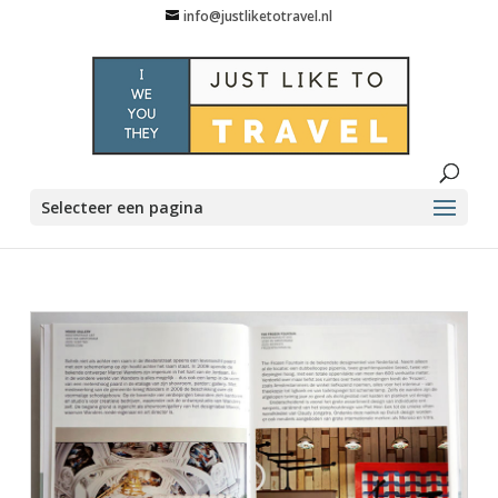
info@justliketotravel.nl
Selecteer een pagina