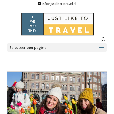
info@justliketotravel.nl
Selecteer een pagina