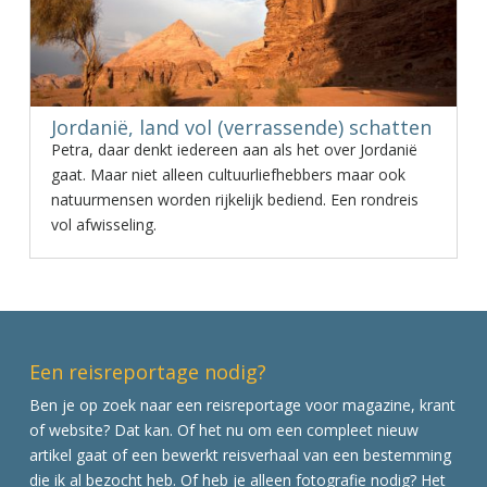
Jordanië, land vol (verrassende) schatten
Petra, daar denkt iedereen aan als het over Jordanië
gaat. Maar niet alleen cultuurliefhebbers maar ook
natuurmensen worden rijkelijk bediend. Een rondreis
vol afwisseling.
Een reisreportage nodig?
Ben je op zoek naar een reisreportage voor magazine, krant
of website? Dat kan. Of het nu om een compleet nieuw
artikel gaat of een bewerkt reisverhaal van een bestemming
die ik al bezocht heb. Of heb je alleen fotografie nodig? Het