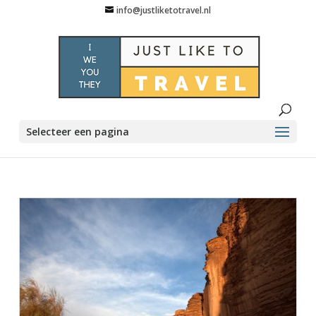
info@justliketotravel.nl
Selecteer een pagina