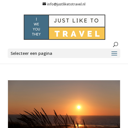
info@justliketotravel.nl
Selecteer een pagina