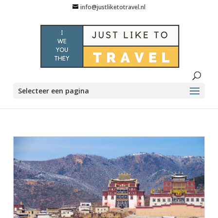
info@justliketotravel.nl
Selecteer een pagina