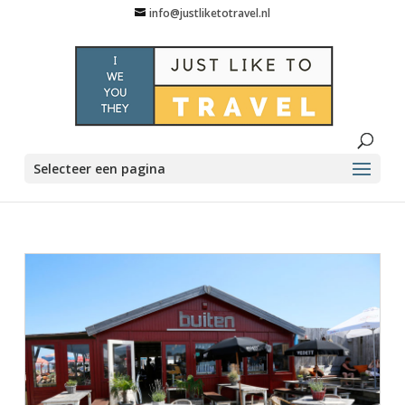
info@justliketotravel.nl
Selecteer een pagina