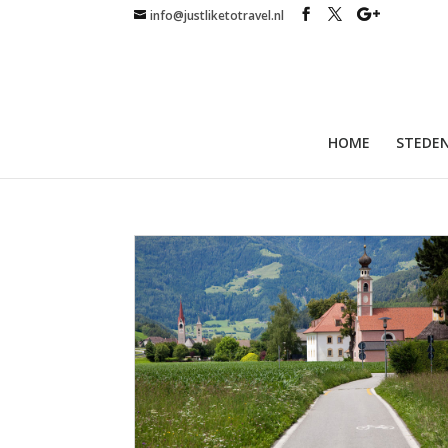
info@justliketotravel.nl
HOME
STEDEN