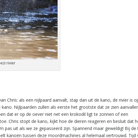
zi rivier
an Chris: als een nijlpaard aanvalt, stap dan uit de kano, de rivier is o
ano. Nijlpaarden zullen als eerste het grootste dat ze zien aanvallen,
n dat er op de oever niet net een krokodil ligt te zonnen of een
e toe. Chris stopt de kano, kijkt hoe de dieren reageren en besluit dat he
em pas uit als we ze gepasseerd zijn. Spannend maar geweldig! Bij d
 voelt kanoën tussen deze moordmachines al helemaal vertrouwd. Tijd