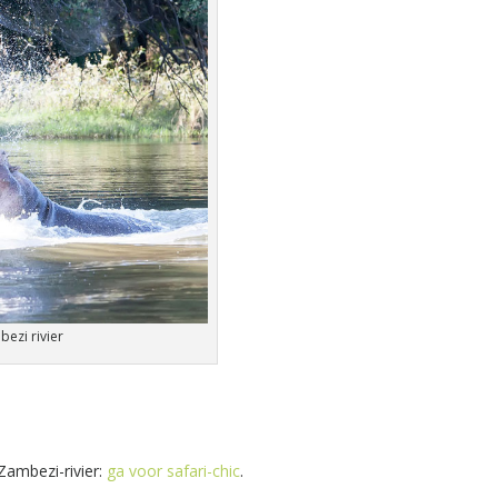
ezi rivier
Zambezi-rivier:
ga voor safari-chic
.