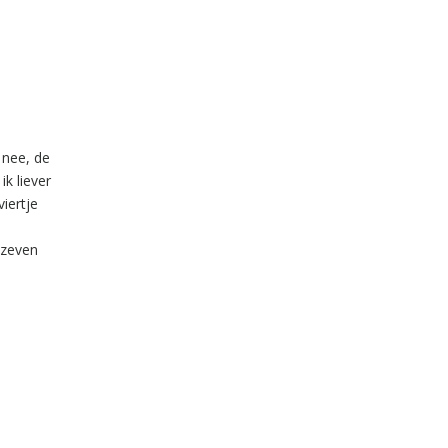
r nee, de
ik liever
iertje
n zeven