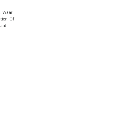
n. Waar
tien. Of
gaat