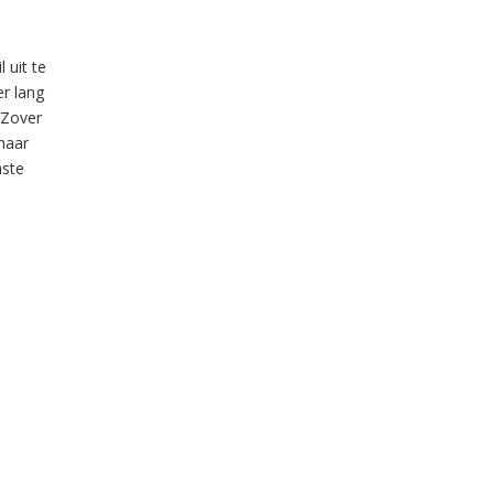
 uit te
er lang
 Zover
 naar
aste