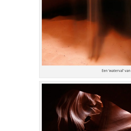
Een ‘waterval’ van