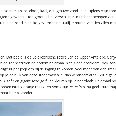
 passeerde. Troosteloos, kaal, een grauwe zandkleur. Tijdens mijn ron
eggend geweest. Hoe groot is het verschil met mijn herinneringen aan 
ranje en rood, sierlijke gevormde natuurlijke muren van tientallen me
n. Dat beeld is op vele iconische foto’s van de Upper Antelope Cany
iken de zonnestralen de bodem helemaal niet. Geen probleem, ook zon
ige rit per jeep om bij de ingang te komen. Veel meer dan een small
loop je de buik van deze steenmassa in, dan verandert alles. Grillig ge
d. Alsof een gigantische golf van kleuren op je neerdaalt. Helemaal 
toppen intens oranje maakt en soms zijn ze zelfs bijna geel. Pure mag
 maar hoe bijzonder.