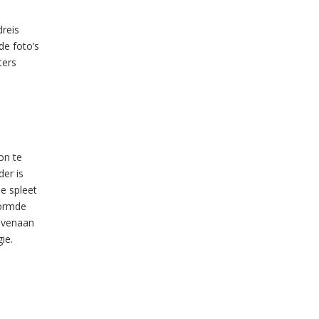
dreis
de foto’s
ters
on te
der is
e spleet
vormde
bovenaan
ie.