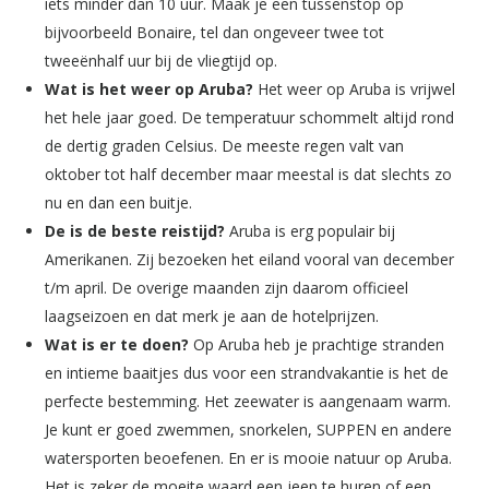
iets minder dan 10 uur. Maak je een tussenstop op
bijvoorbeeld Bonaire, tel dan ongeveer twee tot
tweeënhalf uur bij de vliegtijd op.
Wat is het weer op Aruba?
Het weer op Aruba is vrijwel
het hele jaar goed. De temperatuur schommelt altijd rond
de dertig graden Celsius. De meeste regen valt van
oktober tot half december maar meestal is dat slechts zo
nu en dan een buitje.
De is de beste reistijd?
Aruba is erg populair bij
Amerikanen. Zij bezoeken het eiland vooral van december
t/m april. De overige maanden zijn daarom officieel
laagseizoen en dat merk je aan de hotelprijzen.
Wat is er te doen?
Op Aruba heb je prachtige stranden
en intieme baaitjes dus voor een strandvakantie is het de
perfecte bestemming. Het zeewater is aangenaam warm.
Je kunt er goed zwemmen, snorkelen, SUPPEN en andere
watersporten beoefenen. En er is mooie natuur op Aruba.
Het is zeker de moeite waard een jeep te huren of een