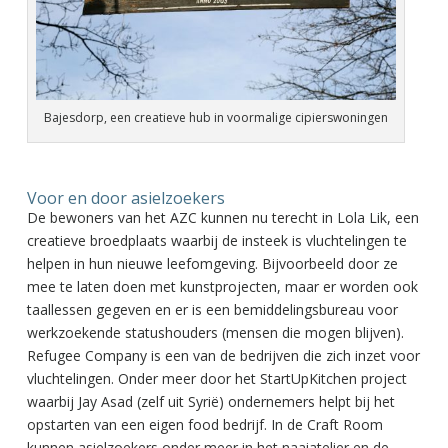
Bajesdorp, een creatieve hub in voormalige cipierswoningen
Voor en door asielzoekers
De bewoners van het AZC kunnen nu terecht in Lola Lik, een
creatieve broedplaats waarbij de insteek is vluchtelingen te
helpen in hun nieuwe leefomgeving. Bijvoorbeeld door ze
mee te laten doen met kunstprojecten, maar er worden ook
taallessen gegeven en er is een bemiddelingsbureau voor
werkzoekende statushouders (mensen die mogen blijven).
Refugee Company is een van de bedrijven die zich inzet voor
vluchtelingen. Onder meer door het StartUpKitchen project
waarbij Jay Asad (zelf uit Syrië) ondernemers helpt bij het
opstarten van een eigen food bedrijf. In de Craft Room
kunnen asielzoekers onder meer in het naaiatelier en de