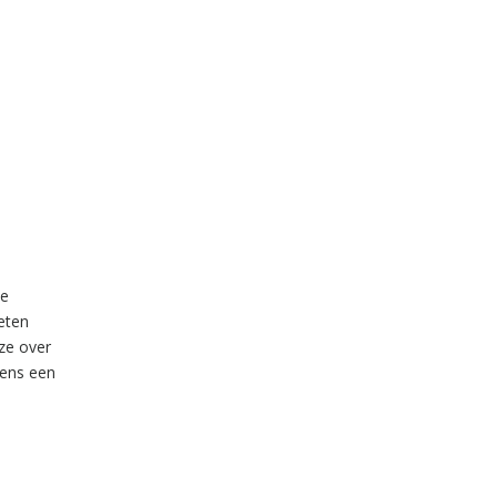
te
eten
 ze over
gens een