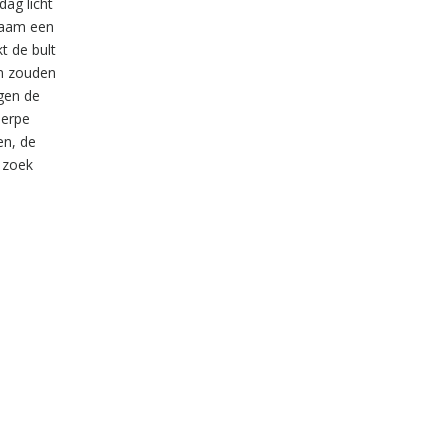
dag licht
 raam een
t de bult
en zouden
ngen de
herpe
en, de
p zoek