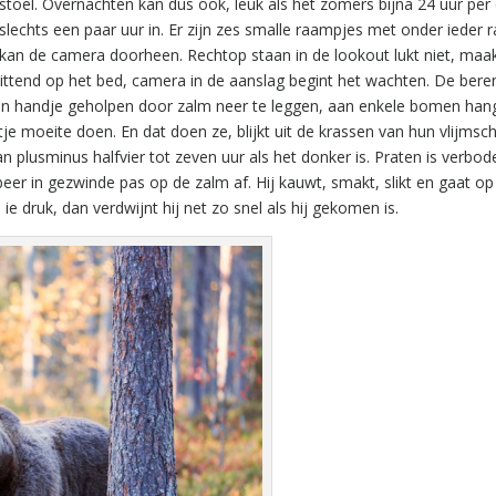
oel. Overnachten kan dus ook, leuk als het zomers bijna 24 uur per 
r slechts een paar uur in. Er zijn zes smalle raampjes met onder ieder
kan de camera doorheen. Rechtop staan in de lookout lukt niet, maak
. Zittend op het bed, camera in de aanslag begint het wachten. De ber
dt een handje geholpen door zalm neer te leggen, aan enkele bomen ha
e moeite doen. En dat doen ze, blijkt uit de krassen van hun vlijmsc
n plusminus halfvier tot zeven uur als het donker is. Praten is verbod
beer in gezwinde pas op de zalm af. Hij kauwt, smakt, slikt en gaat o
ie druk, dan verdwijnt hij net zo snel als hij gekomen is.