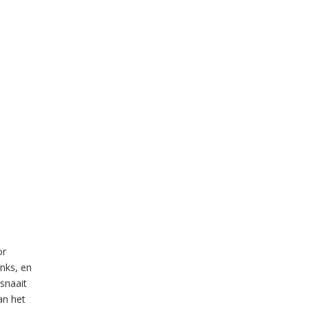
or
inks, en
 snaait
an het