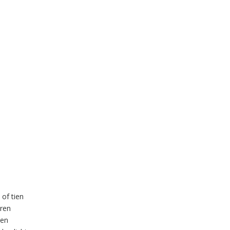
 of tien
eren
ten