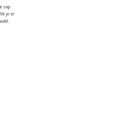
de sap
l je er
aakt.