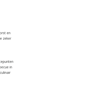
orst en
je zeker
gtepunten
becue in
ulinair