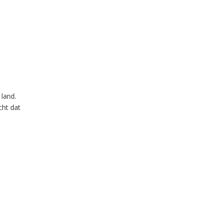
 land.
cht dat