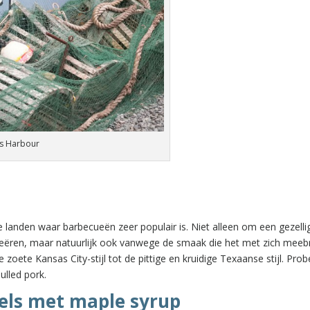
’s Harbour
 landen waar barbecueën zeer populair is. Niet alleen om een gezelli
eëren, maar natuurlijk ook vanwege de smaak die het met zich meeb
oete Kansas City-stijl tot de pittige en kruidige Texaanse stijl. Prob
ulled pork.
els met maple syrup