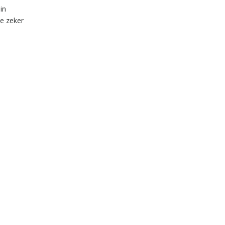
in
je zeker