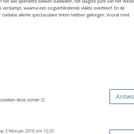
 Of het wel spierwitte bekken Badwater, het laagste punt van het Weste
 is verdampt, waarna een oogverblindende vlakte overbleef. En de
r oxidatie allerlei spectaculaire tinten hebben gekregen. Vooral rond
Antwo
k opzoeken deze zomer 🙂
op 3 februari 2016 om 10:25