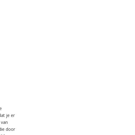
de
at je er
 van
 die door