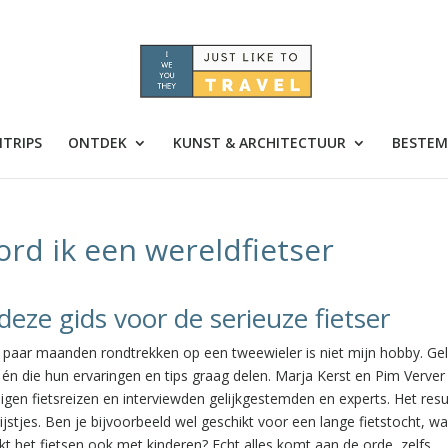
TRIPS
ONTDEK
KUNST & ARCHITECTUUR
BESTEM
ord ik een wereldfietser
deze gids voor de serieuze fietser
n paar maanden rondtrekken op een tweewieler is niet mijn hobby. Ge
én die hun ervaringen en tips graag delen. Marja Kerst en Pim Verve
eigen fietsreizen en interviewden gelijkgestemden en experts. Het resu
ijstjes. Ben je bijvoorbeeld wel geschikt voor een lange fietstocht, w
lukt het fietsen ook met kinderen? Echt alles komt aan de orde, zelfs