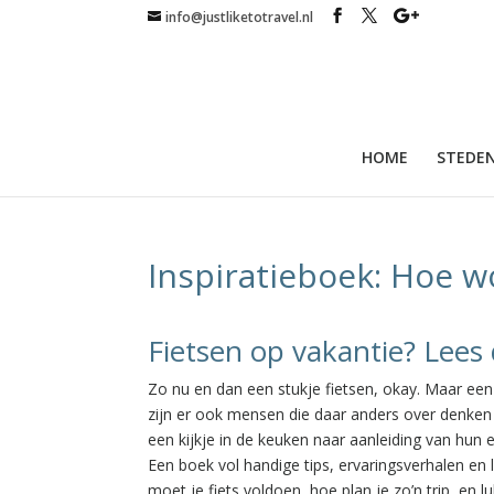
info@justliketotravel.nl
HOME
STEDEN
Inspiratieboek: Hoe w
Fietsen op vakantie? Lees 
Zo nu en dan een stukje fietsen, okay. Maar ee
zijn er ook mensen die daar anders over denken 
een kijkje in de keuken naar aanleiding van hun 
Een boek vol handige tips, ervaringsverhalen en l
moet je fiets voldoen, hoe plan je zo’n trip, en 