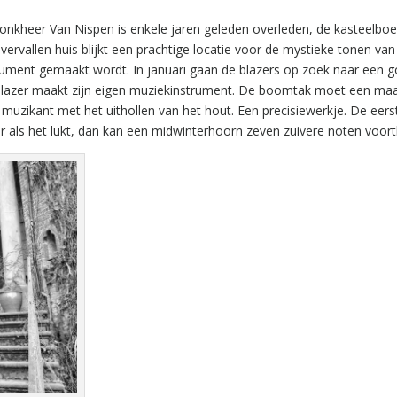
jonkheer Van Nispen is enkele jaren geleden overleden, de kasteelboe
vervallen huis blijkt een prachtige locatie voor de mystieke tonen van
trument gemaakt wordt. In januari gaan de blazers op zoek naar een 
blazer maakt zijn eigen muziekinstrument. De boomtak moet een ma
uzikant met het uithollen van het hout. Een precisiewerkje. De eers
ar als het lukt, dan kan een midwinterhoorn zeven zuivere noten voor