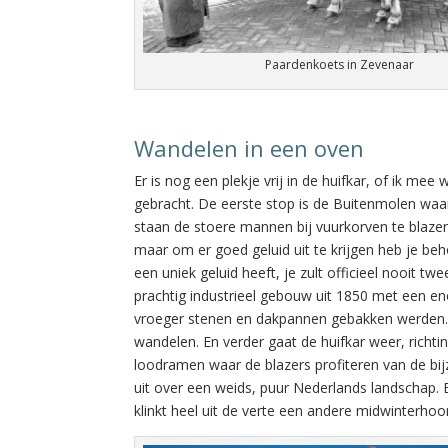
Paardenkoets in Zevenaar
Wandelen in een oven
Er is nog een plekje vrij in de huifkar, of ik mee
gebracht. De eerste stop is de Buitenmolen waa
staan de stoere mannen bij vuurkorven te blazen
maar om er goed geluid uit te krijgen heb je beh
een uniek geluid heeft, je zult officieel nooit t
prachtig industrieel gebouw uit 1850 met een e
vroeger stenen en dakpannen gebakken werden. 
wandelen. En verder gaat de huifkar weer, richti
loodramen waar de blazers profiteren van de bijz
uit over een weids, puur Nederlands landschap. E
klinkt heel uit de verte een andere midwinterho