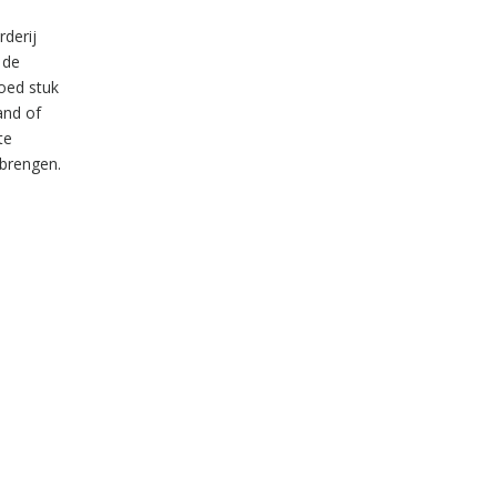
rderij
 de
goed stuk
and of
te
tbrengen.