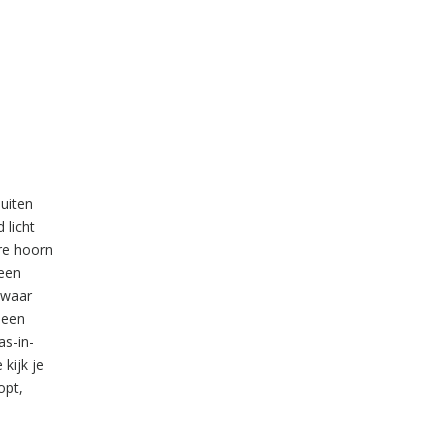
Buiten
 licht
ere hoorn
 een
 waar
heen
as-in-
kijk je
opt,