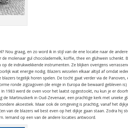
 wil? Nou graag, en zo word ik in stijl van de ene locatie naar de andere
r de molenaar gul chocolademelk, koffie, thee en glühwein schenkt. 
 op de indrukwekkende instrumenten. Ze blijken overigens verrassend
oorlijk wat energie nodig. Blazers wisselen elkaar altijd af omdat ied
wee blazers tegelijk horen spelen. De tocht gaat verder via de Panoven,
norme ronde zigzagoven (de enige in Europa die bewaard gebleven is)
In 1983 werd de oven voor het laatst opgestookt, nu kun je er door
ng de Martinuskerk in Oud-Zevenaar, een prachtige kerk met unieke gl
ondere akoestiek. Maar ook de omgeving is prachtig, vanaf het dijkje 
en van de blazers wil best even op het dijkje gaan staan. Zodra hij st
orn. Iemand op een van de andere locaties antwoord.