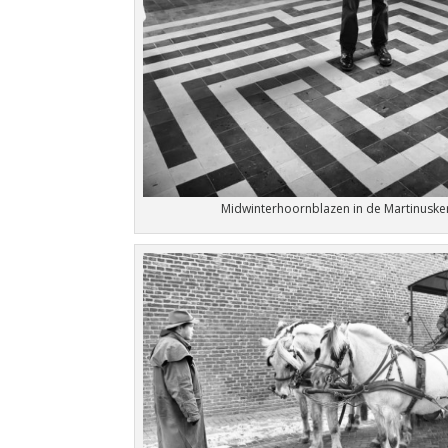
Midwinterhoornblazen in de Martinuske