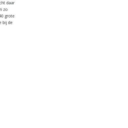
cht daar
en zo
40 grote
 bij de