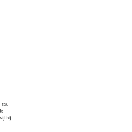
j zou
de
jl hij