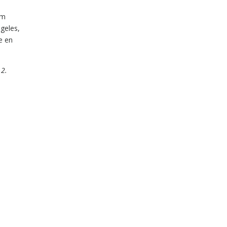
em
geles,
e en
 2.