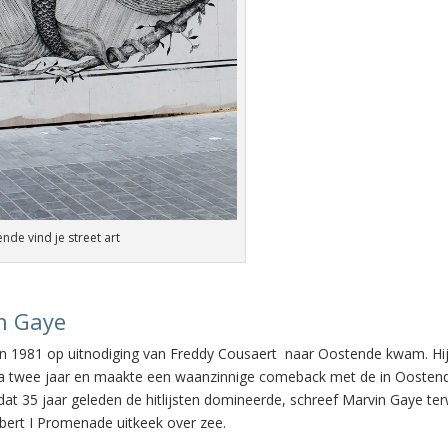
nde vind je street art
in Gaye
j in 1981 op uitnodiging van Freddy Cousaert naar Oostende kwam. Hi
jna twee jaar en maakte een waanzinnige comeback met de in Oosten
t 35 jaar geleden de hitlijsten domineerde, schreef Marvin Gaye terwi
bert I Promenade uitkeek over zee.