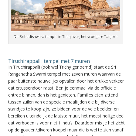
De Brihadishwara tempel in Thanjavur, het vroegere Tanjore
Tiruchirappalli: tempel met 7 muren
In Tiruchirappalli (ook wel Trichy genoemd) staat de Sri
Ranganatha Swami tempel met zeven muren waarvan de
paar buitenste nauwelijks opvallen door het drukke verkeer
dat ertussendoor raast. Ben je eenmaal via de officiële
entree binnen, dan is het genieten. Families eten zittend
tussen zuilen van de speciale maaltijden die bij diverse
standjes te koop zijn, ze bidden voor de vele beelden en
bereiken uiteindelijk de laatste muur, het meest heilige deel
dat verboden is voor niet Hindu’s. Daardoor mis je het zicht
op de gouden/zilveren koepel maar die is wel te zien vanaf