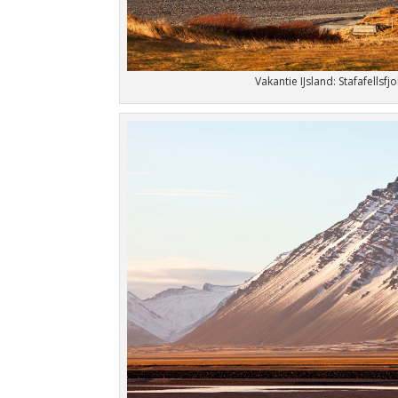
Vakantie IJsland: Stafafellsfjo