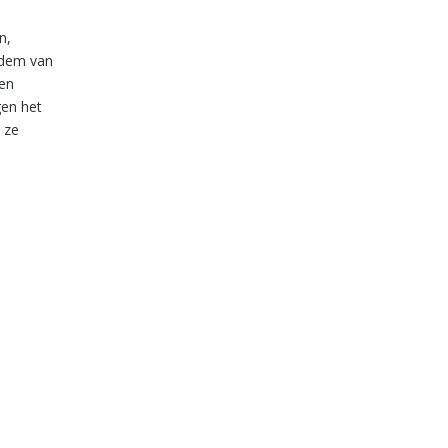
n,
bodem van
gen
gen het
a ze