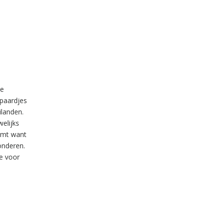
de
 paardjes
landen.
elijks
komt want
onderen.
ie voor