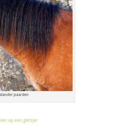
IJslander paarden
len op een gletsjer