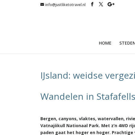
info@justliketotravel.nl
HOME
STEDEN
IJsland: weidse vergez
Wandelen in Stafafellsf
Bergen, canyons, vlaktes, watervallen, riv
Vatnajökull Nationaal Park. Met z’n 4WD ri
paden gaat het hoger en hoger. Prachtige 