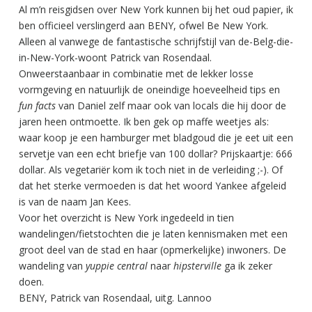
Al m’n reisgidsen over New York kunnen bij het oud papier, ik
ben officieel verslingerd aan BENY, ofwel Be New York.
Alleen al vanwege de fantastische schrijfstijl van de-Belg-die-
in-New-York-woont Patrick van Rosendaal.
Onweerstaanbaar in combinatie met de lekker losse
vormgeving en natuurlijk de oneindige hoeveelheid tips en
fun facts
van Daniel zelf maar ook van locals die hij door de
jaren heen ontmoette. Ik ben gek op maffe weetjes als:
waar koop je een hamburger met bladgoud die je eet uit een
servetje van een echt briefje van 100 dollar? Prijskaartje: 666
dollar. Als vegetariër kom ik toch niet in de verleiding ;-). Of
dat het sterke vermoeden is dat het woord Yankee afgeleid
is van de naam Jan Kees.
Voor het overzicht is New York ingedeeld in tien
wandelingen/fietstochten die je laten kennismaken met een
groot deel van de stad en haar (opmerkelijke) inwoners. De
wandeling van
yuppie central
naar
hipsterville
ga ik zeker
doen.
BENY, Patrick van Rosendaal, uitg. Lannoo