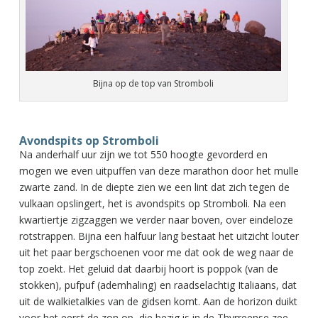
Bijna op de top van Stromboli
Avondspits op Stromboli
Na anderhalf uur zijn we tot 550 hoogte gevorderd en
mogen we even uitpuffen van deze marathon door het mulle
zwarte zand. In de diepte zien we een lint dat zich tegen de
vulkaan opslingert, het is avondspits op Stromboli. Na een
kwartiertje zigzaggen we verder naar boven, over eindeloze
rotstrappen. Bijna een halfuur lang bestaat het uitzicht louter
uit het paar bergschoenen voor me dat ook de weg naar de
top zoekt. Het geluid dat daarbij hoort is poppok (van de
stokken), pufpuf (ademhaling) en raadselachtig Italiaans, dat
uit de walkietalkies van de gidsen komt. Aan de horizon duikt
voor het eerst de zon op, die bezig is in de Thyrreense zee