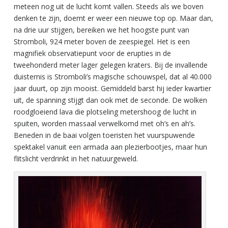
meteen nog uit de lucht komt vallen. Steeds als we boven
denken te zijn, doemt er weer een nieuwe top op. Maar dan,
na drie uur stijgen, bereiken we het hoogste punt van
Stromboli, 924 meter boven de zeespiegel. Het is een
magnifiek observatiepunt voor de erupties in de
tweehonderd meter lager gelegen kraters. Bij de invallende
duisternis is Stromboli’s magische schouwspel, dat al 40.000
jaar duurt, op zijn mooist. Gemiddeld barst hij ieder kwartier
uit, de spanning stijgt dan ook met de seconde. De wolken
roodgloeiend lava die plotseling metershoog de lucht in
spuiten, worden massaal verwelkomd met oh’s en ah’s.
Beneden in de baai volgen toeristen het vuurspuwende
spektakel vanuit een armada aan plezierbootjes, maar hun
flitslicht verdrinkt in het natuurgeweld.