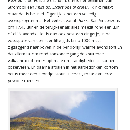
Bezoek je de Eolische eilanden, dan is het beklimen van
Stromboli een
must do
.
Escursione ai crateri
, klinkt relaxt
maar dat is het niet. Eigenlijk is het een volledig
avondprogramma. Het vertrek vanaf Piazza San Vincenzo is
om 17.45 uur en de terugkeer als alles meezit rond een uur
of elf ’s avonds. Het is dan ook best een dingetje, in het
voetspoor van een zeer fitte gids bijna 1000 meter
zigzaggend naar boven in de behoorlijk warme avondzon! En
dat allemaal om rond zonsondergang de spuitende
vulkaanmond onder optimale omstandigheden te kunnen
observeren. En daarna afdalen in het aardedonker, kortom:
het is meer een avondje Mount Everest, maar dan voor
gewone mensen.