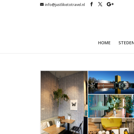
info@justliketotravel.nl
HOME
STEDEN