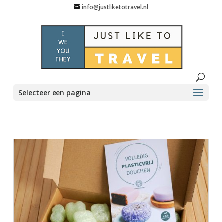
info@justliketotravel.nl
Selecteer een pagina