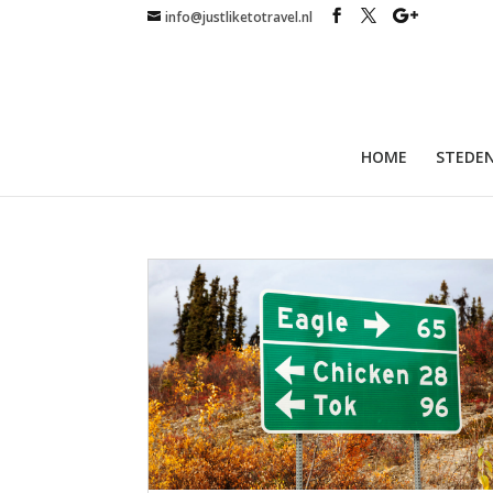
info@justliketotravel.nl
HOME
STEDEN