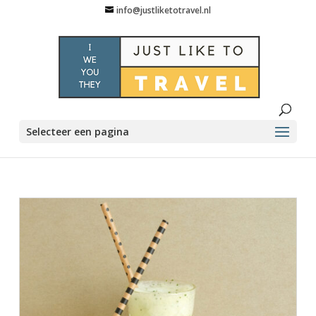
info@justliketotravel.nl
Selecteer een pagina