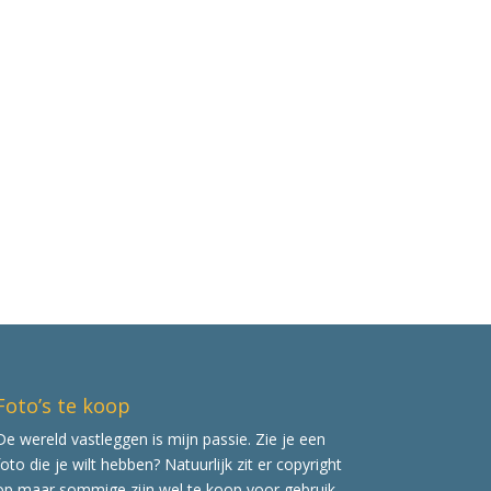
Foto’s te koop
De wereld vastleggen is mijn passie. Zie je een
foto die je wilt hebben? Natuurlijk zit er copyright
op maar sommige zijn wel te koop voor gebruik