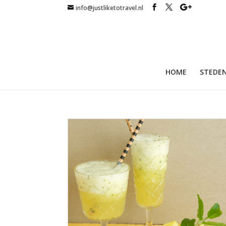
info@justliketotravel.nl
HOME
STEDEN