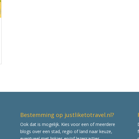
Bestemming op justliketotravel.nl?
Ook dat is mogelijk. Kies voor een of meerdere
blogs over een stad, regio of land naar keuze,
eventueel met linkjes en/of lezersacties.