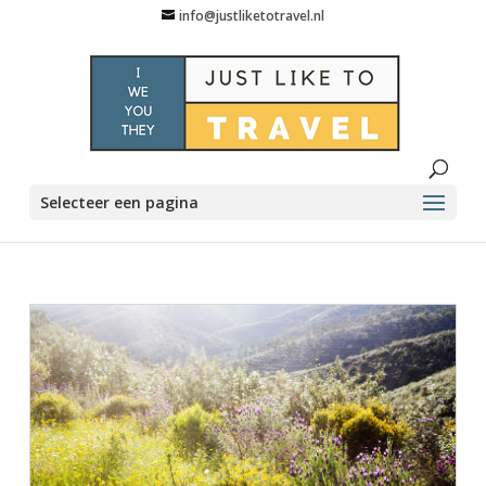
info@justliketotravel.nl
Selecteer een pagina