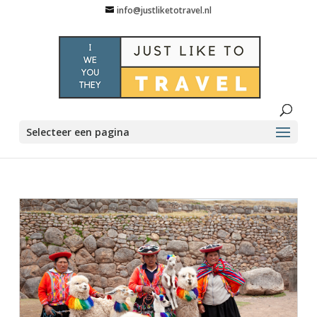
info@justliketotravel.nl
Selecteer een pagina