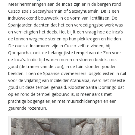
Meer herinneringen aan de Inca’s zijn er in de bergen rond
Cuzco zoals Sacsayhuamán of Sacsayhuamán. Dit is een
indrukwekkend bouwwerk in de vorm van lichtflitsen. De
Spanjaarden dachten dat het een verdedigingsbolwerk was
en vernietigden het deels. Het blijft een vraag hoe de Inca’s
de tonnen wegende stenen op hun plek kregen en hielden.
De oudste Incamuren zijn in Cuzco zelf te vinden, bij
Qoriqancha, ooit de belangrijkste tempel van de Zon voor
de Inca’s. In die tijd waren muren en vloeren bedekt met
goud (de tranen van de zon), in de tuin stonden gouden
beelden. Toen de Spaanse overheersers losgeld eisten in ruil
voor de vrijlating van Incaleider Atahualpa, werd het meeste
goud uit deze tempel gehaald. Klooster Santa Domingo dat
op en rond de tempel gebouwd is, is meer aards met
prachtige bogengalerijen met muurschilderingen en een
geurende rozentuin.