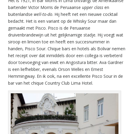
Het is 1921, in Bar Morris in Lima ontvangt de Amerikaanse
bartender Victor Morris de Peruaanse
upper class
en
buitenlandse
well-to-do
. Hij heeft net een nieuwe cocktail
bedacht. Het is een variant op de Whisky Sour maar dan
gemaakt met Pisco. Pisco is de Peruaanse
druivenbrandewijn uit het gelijknamige stadje. Hij voegt wat
siroop en limoen toe en heeft een succesnummer in
handen, Pisco Sour. Chique bars en hotels als Bolivar nemen
het recept over dat inmiddels door een collega is verbeterd
door toevoeging van eiwit en Angostura bitter. Ava Gardner
is een liefhebber, evenals Orson Welles en Ernest
Hemmingway. En ik ook, na een excellente Pisco Sour in de
bar van het chique Country Club Lima Hotel.