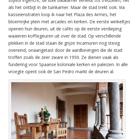
stijlvol ingericht, de luxe badkamer verleidt tot treuzelen, net
als het ontbijt in de tuinkamer. Maar de stad trekt ook. Via
kasseienstraten loop ik naar het Plaza des Armes, het
bloemrijke plein met arcades en kerken. De eerste winkeltjes
openen hun deuren, uit de cafés op de eerste verdieping
waaieren koffiegeuren uit over de stad. Op verschillende
plekken in de stad staan de grijze Incamuren nog stevig
overeind, onaangetast door de aardbevingen die de stad
troffen zoals de zeer zware in 1950. Ze dienen vaak als
fundering voor Spaanse koloniale kerken en paleizen. In alle
vroegte opent ook de San Pedro markt de deuren al.