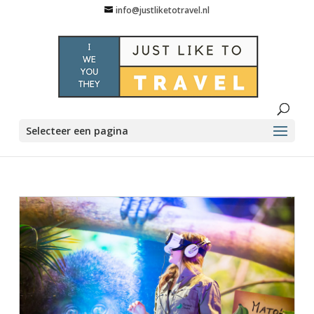
info@justliketotravel.nl
Selecteer een pagina