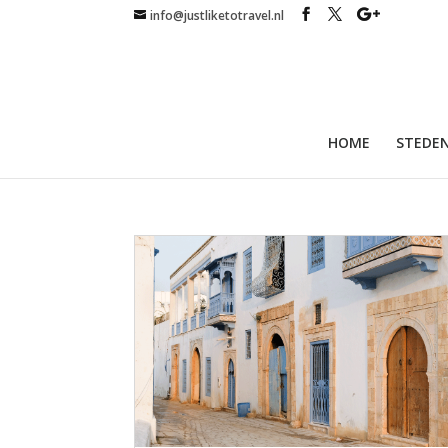
info@justliketotravel.nl
HOME
STEDEN