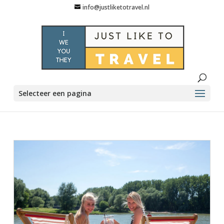
info@justliketotravel.nl
Selecteer een pagina