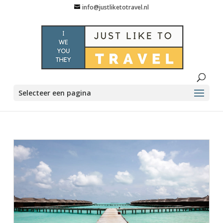
info@justliketotravel.nl
Selecteer een pagina