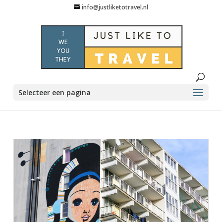
info@justliketotravel.nl
Selecteer een pagina