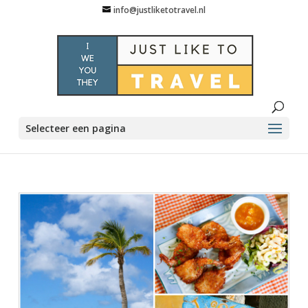
info@justliketotravel.nl
Selecteer een pagina