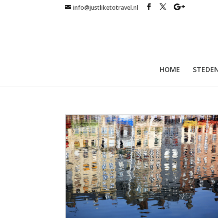
info@justliketotravel.nl
HOME
STEDEN