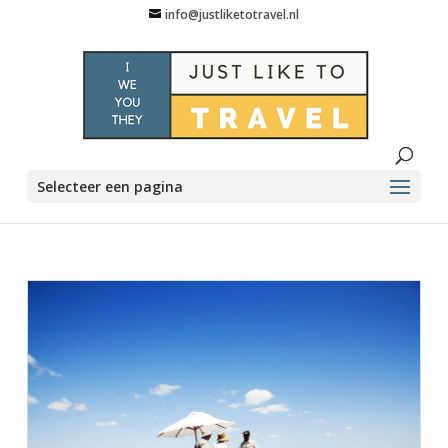
info@justliketotravel.nl
Selecteer een pagina