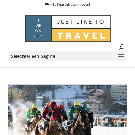
info@justliketotravel.nl
Selecteer een pagina