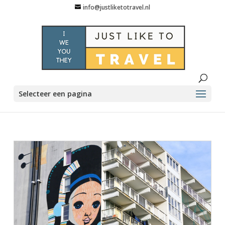
info@justliketotravel.nl
Selecteer een pagina