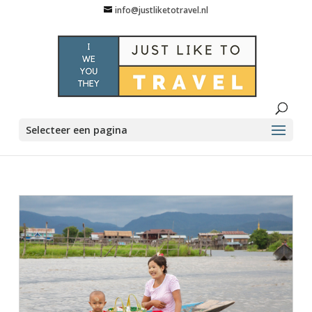
info@justliketotravel.nl
Selecteer een pagina