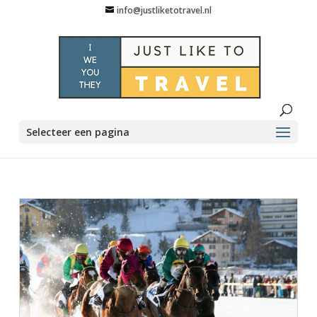
info@justliketotravel.nl
Selecteer een pagina