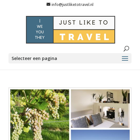
info@justliketotravel.nl
Selecteer een pagina