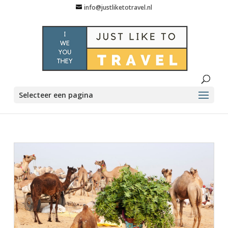
info@justliketotravel.nl
Selecteer een pagina