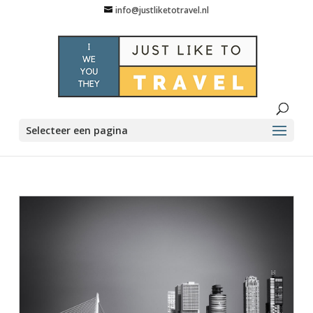
info@justliketotravel.nl
Selecteer een pagina