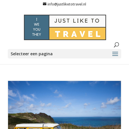
info@justliketotravel.nl
Selecteer een pagina